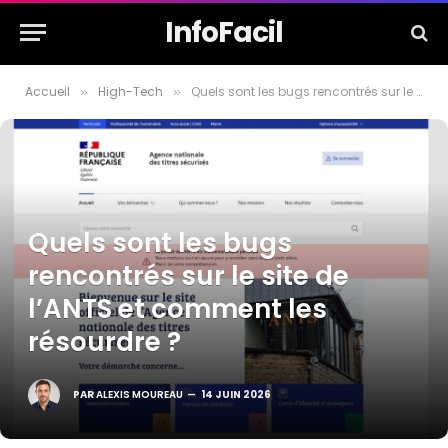
InfoFacil
Accueil
High-Tech
Quels sont les bugs rencontrés sur le site de l’ANTS et comment les résourdre ?
»
»
Quels sont les bugs
rencontrés sur le site de
l’ANTS et comment les
résourdre ?
PAR
ALEXIS MOUREAU
14 JUIN 2026