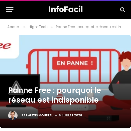
InfoFacil
Accueil
High-Tech
Panne Free : pourquoi le réseau est indisponible
»
»
Panne Free : pourquoi le
réseau est indisponible
PAR
ALEXIS MOUREAU
5 JUILLET 2026